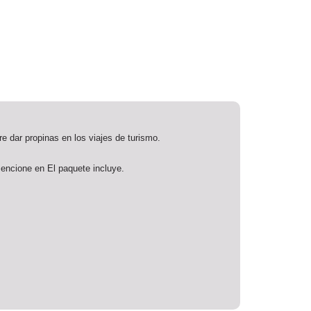
e dar propinas en los viajes de turismo.
mencione en El paquete incluye.