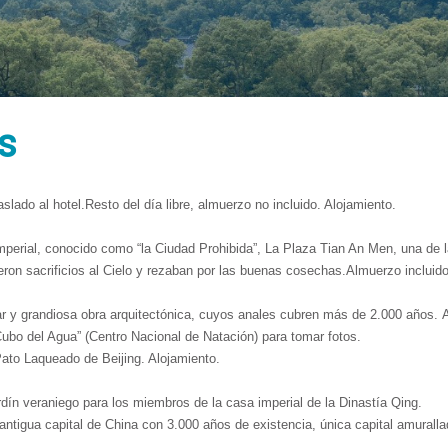
 único y el mejor. Agregue texto por qué los clientes tienen que elegir sus 
iona Listo.
s
slado al hotel.Resto del día libre, almuerzo no incluido. Alojamiento.
Imperial, conocido como “la Ciudad Prohibida”, La Plaza Tian An Men, una de
ron sacrificios al Cielo y rezaban por las buenas cosechas.Almuerzo incluido
r y grandiosa obra arquitectónica, cuyos anales cubren más de 2.000 años. Al
“Cubo del Agua” (Centro Nacional de Natación) para tomar fotos.
ato Laqueado de Beijing. Alojamiento.
rdín veraniego para los miembros de la casa imperial de la Dinastía Qing.
la antigua capital de China con 3.000 años de existencia, única capital amural