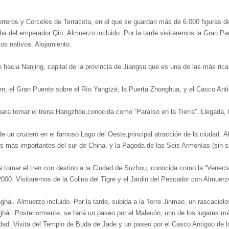
eros y Corceles de Terracota, en el que se guardan más de 6.000 figuras de 
ba del emperador Qin. Almuerzo incluido. Por la tarde visitaremos la Gran Pago
os nativos. Alojamiento.
hacia Nanjing, capital de la provincia de Jiangsu que es una de las más ricas
n, el Gran Puente sobre el Río Yangtzé, la Puerta Zhonghua, y el Casco Anti
 para tomar el trena Hangzhou,conocida como “Paraíso en la Tierra”. Llegada, t
un crucero en el famoso Lago del Oeste,principal atracción de la ciudad. Alm
 más importantes del sur de China. y la Pagoda de las Seis Armonías (sin su
a tomar el tren con destino a la Ciudad de Suzhou, conocida como la “Veneci
. Visitaremos de la Colina del Tigre y el Jardin del Pescador con Almuerzo 
ai. Almuerzo incluido. Por la tarde, subida a la Torre Jinmao, un rascaciel
hái. Posteriormente, se hará un paseo por el Malecón, uno de los lugares m
ad. Visita del Templo de Buda de Jade y un paseo por el Casco Antiguo de la