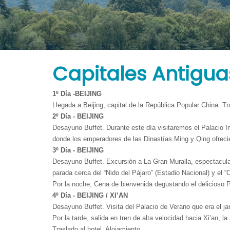
Tours
Agregue las principales ventajas de su negocio que lo hacen
comprar el producto. Escribe tu propio texto, ajústalo y pres
Capitales Antigua
1º Día -BEIJING
Llegada a Beijing, capital de la República Popular China. Tra
2º Día - BEIJING
Desayuno Buffet. Durante este día visitaremos el Palacio 
donde los emperadores de las Dinastías Ming y Qing ofrecie
3º Día - BEIJING
Desayuno Buffet. Excursión a La Gran Muralla, espectacula
parada cerca del “Nido del Pájaro” (Estadio Nacional) y el 
Por la noche, Cena de bienvenida degustando el delicioso P
4º Día - BEIJING / XI’AN
Desayuno Buffet. Visita del Palacio de Verano que era el ja
Por la tarde, salida en tren de alta velocidad hacia Xi’an, 
Traslado al hotel. Alojamiento.