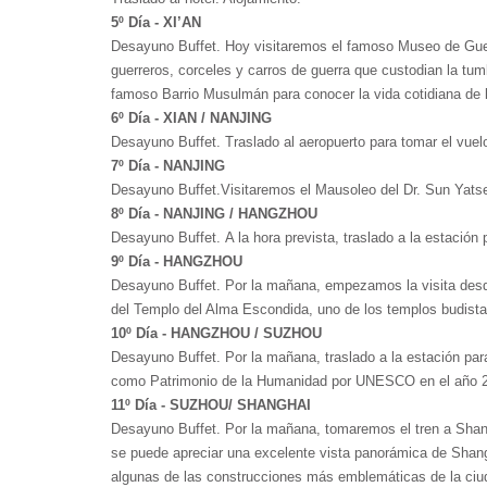
5º Día - XI’AN
Desayuno Buffet. Hoy visitaremos el famoso Museo de Guerr
guerreros, corceles y carros de guerra que custodian la tum
famoso Barrio Musulmán para conocer la vida cotidiana de l
6º Día - XIAN / NANJING
Desayuno Buffet. Traslado al aeropuerto para tomar el vuelo 
7º Día - NANJING
Desayuno Buffet.Visitaremos el Mausoleo del Dr. Sun Yatse
8º Día - NANJING / HANGZHOU
Desayuno Buffet. A la hora prevista, traslado a la estación
9º Día - HANGZHOU
Desayuno Buffet. Por la mañana, empezamos la visita desde 
del Templo del Alma Escondida, uno de los templos budistas
10º Día - HANGZHOU / SUZHOU
Desayuno Buffet. Por la mañana, traslado a la estación par
como Patrimonio de la Humanidad por UNESCO en el año 2000
11º Día - SUZHOU/ SHANGHAI
Desayuno Buffet. Por la mañana, tomaremos el tren a Shangh
se puede apreciar una excelente vista panorámica de Shang
algunas de las construcciones más emblemáticas de la ciud